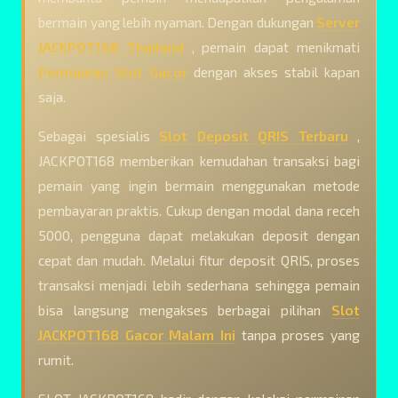
bermain yang lebih nyaman. Dengan dukungan
Server
JACKPOT168 Thailand
, pemain dapat menikmati
Permainan Slot Gacor
dengan akses stabil kapan
saja.
Sebagai spesialis
Slot Deposit QRIS Terbaru
,
JACKPOT168 memberikan kemudahan transaksi bagi
pemain yang ingin bermain menggunakan metode
pembayaran praktis. Cukup dengan modal dana receh
5000, pengguna dapat melakukan deposit dengan
cepat dan mudah. Melalui fitur deposit QRIS, proses
transaksi menjadi lebih sederhana sehingga pemain
bisa langsung mengakses berbagai pilihan
Slot
JACKPOT168 Gacor Malam Ini
tanpa proses yang
rumit.