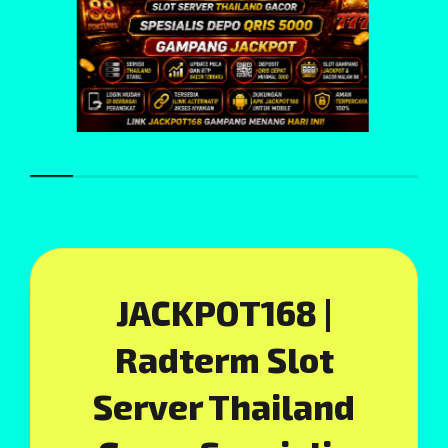
JACKPOT168 |
Radterm Slot
Server Thailand