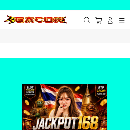
Skip
to
Cari
Troli
Login
Navigation
content
Buka Info Lebih Lanjut