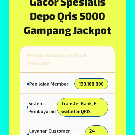
Gacor Spesialis
Depo Qris 5000
Gampang Jackpot
INFO SITUS SLOT SERVER
THAILAND
Penilaian Member
138.168.898
Sistem
Transfer Bank, E-
Pembayaran
wallet & QRIS
Layanan Customer
24