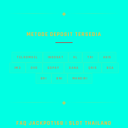
◆
METODE DEPOSIT TERSEDIA
TELKOMSEL
INDOSAT
XL
TRI
AXIS
IM3
OVO
GOPAY
DANA
QRIS
BCA
BRI
BNI
MANDIRI
◆
FAQ JACKPOT168 | SLOT THAILAND