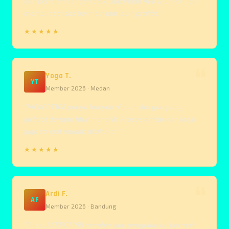
dan berjalan dengan baik. Dukungan APK JACKPOT168
membuat akses bermain jadi lebih praktis."
★★★★★
Yoga T.
YT
Member 2026 · Medan
"JACKPOT168 punya banyak pilihan slot gampang
jackpot dengan fitur menarik. Proses daftar dan login
juga sangat mudah dilakukan."
★★★★★
Ardi F.
AF
Member 2026 · Bandung
"Situs JACKPOT168 memberikan pengalaman bermain