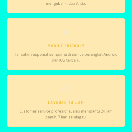
mengubah hidup Anda.
📱
MOBILE FRIENDLY
Tampilan responsif sempurna di semua perangkat Android
dan iOS terbaru.
🕐
LAYANAN 24 JAM
Customer service profesional siap membantu 24 jam
penuh, 7 hari seminggu.