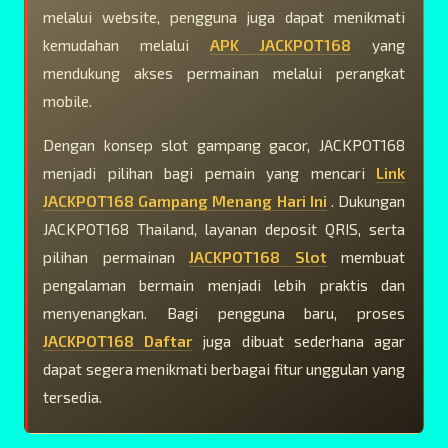
melalui website, pengguna juga dapat menikmati
kemudahan melalui
APK JACKPOT168
yang
mendukung akses permainan melalui perangkat
mobile.
Dengan konsep slot gampang gacor, JACKPOT168
menjadi pilihan bagi pemain yang mencari
Link
JACKPOT168 Gampang Menang Hari Ini
. Dukungan
JACKPOT168 Thailand, layanan deposit QRIS, serta
pilihan permainan
JACKPOT168 Slot
membuat
pengalaman bermain menjadi lebih praktis dan
menyenangkan. Bagi pengguna baru, proses
JACKPOT168 Daftar
juga dibuat sederhana agar
dapat segera menikmati berbagai fitur unggulan yang
tersedia.