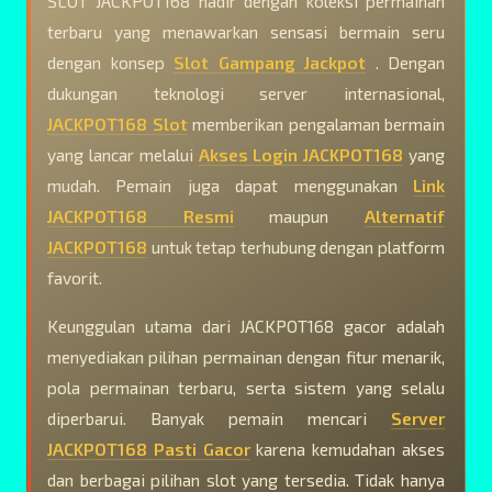
SLOT JACKPOT168 hadir dengan koleksi permainan
terbaru yang menawarkan sensasi bermain seru
dengan konsep
Slot Gampang Jackpot
. Dengan
dukungan teknologi server internasional,
JACKPOT168 Slot
memberikan pengalaman bermain
yang lancar melalui
Akses Login JACKPOT168
yang
mudah. Pemain juga dapat menggunakan
Link
JACKPOT168 Resmi
maupun
Alternatif
JACKPOT168
untuk tetap terhubung dengan platform
favorit.
Keunggulan utama dari JACKPOT168 gacor adalah
menyediakan pilihan permainan dengan fitur menarik,
pola permainan terbaru, serta sistem yang selalu
diperbarui. Banyak pemain mencari
Server
JACKPOT168 Pasti Gacor
karena kemudahan akses
dan berbagai pilihan slot yang tersedia. Tidak hanya