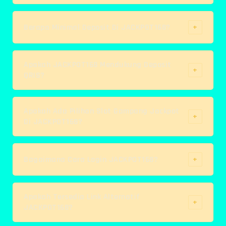
jackpot yang banyak diminati pemain. JACKPOT168
Ya, JACKPOT168 selalu menghadirkan update pola
juga menghadirkan update RTP gacor terbaru untuk
permainan dan RTP gacor terbaru sebagai informasi
Berapa Minimal Deposit Di JACKPOT168?
+
memberikan informasi permainan yang lebih lengkap.
tambahan bagi pemain. Dengan pembaruan tersebut,
pengguna dapat mengetahui perkembangan
JACKPOT168 menyediakan kemudahan transaksi
permainan slot yang tersedia.
dengan deposit QRIS cepat minimal 5000. Dengan
Apakah JACKPOT168 Mendukung Deposit
+
QRIS?
nominal yang terjangkau, pemain dapat melakukan
pengisian saldo secara praktis menggunakan metode
Tentu, deposit QRIS JACKPOT168 memberikan
pembayaran QRIS terbaru.
kemudahan transaksi bagi pemain yang ingin
Apakah Ada Pilihan Slot Gampang Jackpot
+
Di JACKPOT168?
melakukan pembayaran secara cepat dan praktis.
Sistem QRIS membantu proses deposit menjadi lebih
Ya, JACKPOT168 menyediakan pilihan slot gampang
sederhana tanpa proses yang rumit.
jackpot dan slot gacor malam ini dengan berbagai
Bagaimana Cara Login JACKPOT168?
+
kategori permainan menarik. Pemain dapat memilih
game favorit sesuai dengan preferensi masing-
Proses login JACKPOT168 dapat dilakukan dengan
masing.
mudah melalui berbagai perangkat seperti
Apakah Tersedia Link Alternatif
+
JACKPOT168?
smartphone, tablet, maupun komputer. Tampilan yang
responsif membuat pengguna dapat mengakses