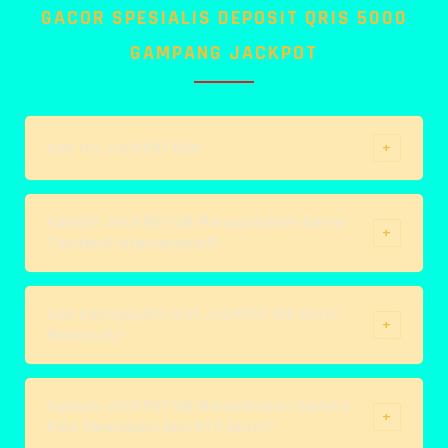
GACOR SPESIALIS DEPOSIT QRIS 5000
GAMPANG JACKPOT
Apa Itu JACKPOT168?
+
JACKPOT168 merupakan situs akses pro link resmi slot
Thailand server internasional yang menyediakan
Apakah JACKPOT168 Menggunakan Server
+
Thailand Internasional?
berbagai pilihan permainan slot online dengan sistem
modern, akses stabil, dan tampilan yang mudah
Ya, JACKPOT168 menggunakan slot Thailand server
digunakan. JACKPOT168 hadir sebagai platform slot
internasional dengan performa stabil untuk
Apa Keunggulan Slot JACKPOT168 Gacor
gacor dengan update pola permainan terbaru serta
+
Malam Ini?
memberikan pengalaman bermain yang lebih nyaman.
informasi RTP gacor hari ini.
Dukungan server yang optimal membuat pemain
Keunggulan slot JACKPOT168 gacor malam ini adalah
dapat mengakses berbagai permainan slot dengan
menyediakan pilihan permainan dengan fitur menarik,
Apakah JACKPOT168 Menyediakan Update
lancar melalui berbagai perangkat.
+
Pola Permainan Dan RTP Gacor?
pola permainan terbaru, serta konsep slot gampang