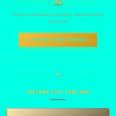
INI
Depo Qris 5000· Maxwin terbesar · Jackpot mengalir
setiap hari
⚡ DAFTAR & MAIN SEKARANG
◆
TENTANG SLOT THAILAND