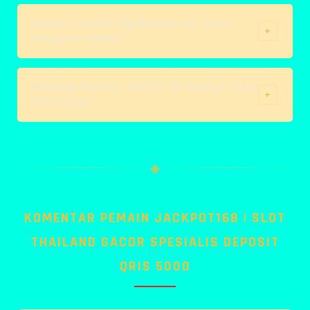
Ya, tersedia link alternatif JACKPOT168 yang
permainan dengan nyaman kapan saja.
membantu pemain tetap mendapatkan akses nyaman
Apakah JACKPOT168 Memiliki APK Untuk
+
Pengguna Mobile?
ketika membutuhkan jalur masuk lainnya. Link
alternatif dirancang agar pengguna tetap dapat
Ya, APK JACKPOT168 tersedia untuk memberikan
terhubung dengan platform secara mudah.
kemudahan akses bagi pengguna perangkat mobile.
Mengapa Memilih JACKPOT168 Sebagai Situs
+
Slot Online?
Dengan dukungan aplikasi, pemain dapat menikmati
permainan slot Thailand dan fitur JACKPOT168 secara
JACKPOT168 menjadi pilihan karena menghadirkan
lebih praktis.
kombinasi slot Thailand server internasional dengan
◆
akses stabil, update pola permainan dan RTP gacor
terbaru, deposit QRIS cepat 5000, slot gampang
jackpot, login mudah, link alternatif, serta dukungan
KOMENTAR PEMAIN JACKPOT168 | SLOT
APK JACKPOT168 untuk pengguna mobile.
THAILAND GACOR SPESIALIS DEPOSIT
QRIS 5000