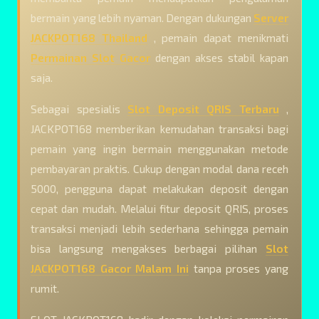
bermain yang lebih nyaman. Dengan dukungan
Server
JACKPOT168 Thailand
, pemain dapat menikmati
Permainan Slot Gacor
dengan akses stabil kapan
saja.
Sebagai spesialis
Slot Deposit QRIS Terbaru
,
JACKPOT168 memberikan kemudahan transaksi bagi
pemain yang ingin bermain menggunakan metode
pembayaran praktis. Cukup dengan modal dana receh
5000, pengguna dapat melakukan deposit dengan
cepat dan mudah. Melalui fitur deposit QRIS, proses
transaksi menjadi lebih sederhana sehingga pemain
bisa langsung mengakses berbagai pilihan
Slot
JACKPOT168 Gacor Malam Ini
tanpa proses yang
rumit.