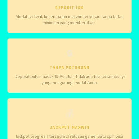
DEPOSIT 10K
Modal terkecil, kesempatan maxwin terbesar. Tanpa batas
minimum yang memberatkan.
🔒
TANPA POTONGAN
Deposit pulsa masuk 100% utuh. Tidak ada fee tersembunyi
yang mengurangi modal Anda.
💰
JACKPOT MAXWIN
Jackpot progresif tersedia di ratusan game. Satu spin bisa