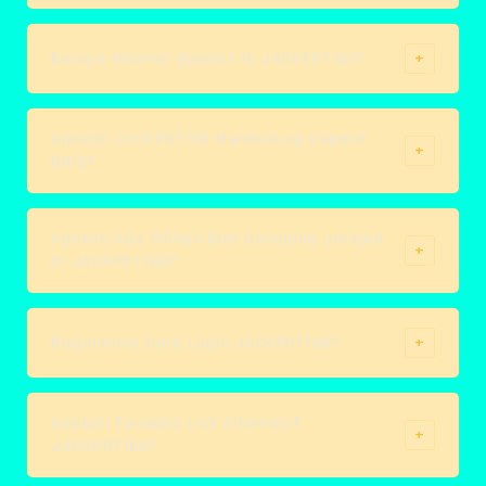
jackpot yang banyak diminati pemain. JACKPOT168
Ya, JACKPOT168 selalu menghadirkan update pola
juga menghadirkan update RTP gacor terbaru untuk
permainan dan RTP gacor terbaru sebagai informasi
Berapa Minimal Deposit Di JACKPOT168?
+
memberikan informasi permainan yang lebih lengkap.
tambahan bagi pemain. Dengan pembaruan tersebut,
pengguna dapat mengetahui perkembangan
JACKPOT168 menyediakan kemudahan transaksi
permainan slot yang tersedia.
dengan deposit QRIS cepat minimal 5000. Dengan
Apakah JACKPOT168 Mendukung Deposit
+
QRIS?
nominal yang terjangkau, pemain dapat melakukan
pengisian saldo secara praktis menggunakan metode
Tentu, deposit QRIS JACKPOT168 memberikan
pembayaran QRIS terbaru.
kemudahan transaksi bagi pemain yang ingin
Apakah Ada Pilihan Slot Gampang Jackpot
+
Di JACKPOT168?
melakukan pembayaran secara cepat dan praktis.
Sistem QRIS membantu proses deposit menjadi lebih
Ya, JACKPOT168 menyediakan pilihan slot gampang
sederhana tanpa proses yang rumit.
jackpot dan slot gacor malam ini dengan berbagai
Bagaimana Cara Login JACKPOT168?
+
kategori permainan menarik. Pemain dapat memilih
game favorit sesuai dengan preferensi masing-
Proses login JACKPOT168 dapat dilakukan dengan
masing.
mudah melalui berbagai perangkat seperti
Apakah Tersedia Link Alternatif
+
JACKPOT168?
smartphone, tablet, maupun komputer. Tampilan yang
responsif membuat pengguna dapat mengakses