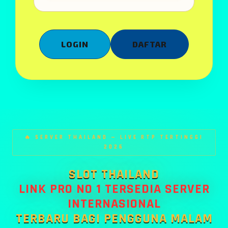
LOGIN
DAFTAR
Layer Popup Close
🔥 SERVER THAILAND — LIVE RTP TERTINGGI
2026
SLOT THAILAND
LINK PRO NO 1 TERSEDIA SERVER
INTERNASIONAL
TERBARU BAGI PENGGUNA MALAM