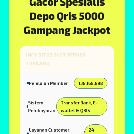
Gacor Spesialis
Depo Qris 5000
Gampang Jackpot
INFO SITUS SLOT SERVER
THAILAND
Penilaian Member
138.168.898
Sistem
Transfer Bank, E-
Pembayaran
wallet & QRIS
Layanan Customer
24