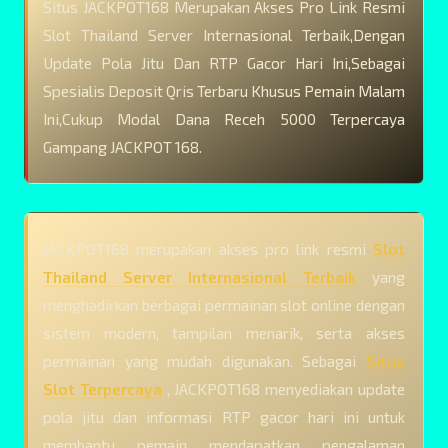
Situs JACKPOT168 Merupakan Akses Pro Link Resmi
Slot Thailand Server Internasional Terbaik,Dengan
Update Pola Jitu Dan RTP Gacor Hari Ini,Sebagai
Spesialis Deposit Qris Terbaru Khusus Pemain Malam
Ini,Cukup Modal Dana Receh 5000 Terpercaya
Gampang JACKPOT 168.
JACKPOT168 merupakan akses pro link resmi
Slot
Thailand Server Internasional Terbaik
yang
menghadirkan berbagai permainan slot online dengan
sistem modern, tampilan menarik, serta akses
permainan yang mudah digunakan. Sebagai
Situs
Slot Terpercaya
, JACKPOT168 menyediakan update
pola jitu dan informasi RTP gacor hari ini untuk
membantu pemain mendapatkan pengalaman