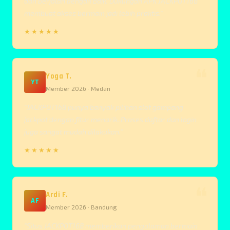
dan berjalan dengan baik. Dukungan APK JACKPOT168
membuat akses bermain jadi lebih praktis."
★★★★★
Yoga T.
YT
Member 2026 · Medan
"JACKPOT168 punya banyak pilihan slot gampang
jackpot dengan fitur menarik. Proses daftar dan login
juga sangat mudah dilakukan."
★★★★★
Ardi F.
AF
Member 2026 · Bandung
"Situs JACKPOT168 memberikan pengalaman bermain