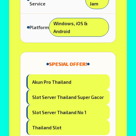
Service
Jam
Windows, iOS &
Platform
Android
SPESIAL OFFER!
Akun Pro Thailand
Slot Server Thailand Super Gacor
Slot Server Thailand No 1
Thailand Slot