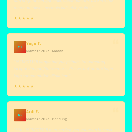
dan berjalan dengan baik. Dukungan APK JACKPOT168
membuat akses bermain jadi lebih praktis."
★★★★★
Yoga T.
YT
Member 2026 · Medan
"JACKPOT168 punya banyak pilihan slot gampang
jackpot dengan fitur menarik. Proses daftar dan login
juga sangat mudah dilakukan."
★★★★★
Ardi F.
AF
Member 2026 · Bandung
"Situs JACKPOT168 memberikan pengalaman bermain