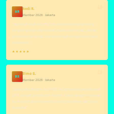
Andi R.
AR
Member 2026 · Jakarta
"Menurut saya JACKPOT168 memiliki tampilan yang
sangat nyaman digunakan. Akses login cepat, pilihan
permainan lengkap, dan sistemnya terasa stabil saat
dimainkan."
★★★★★
Bima S.
BS
Member 2026 · Jakarta
"Saya suka dengan JACKPOT168 karena proses deposit
QRIS sangat praktis dan mudah. Cukup dengan nominal
kecil sudah bisa menikmati berbagai pilihan slot yang
tersedia."