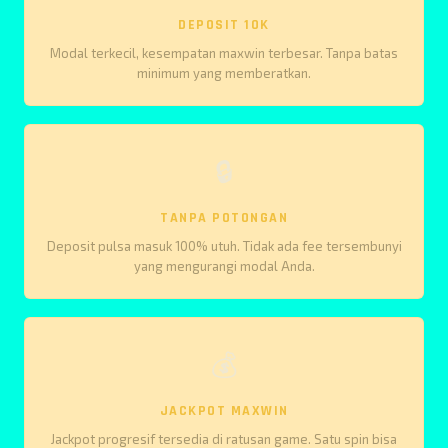
DEPOSIT 10K
Modal terkecil, kesempatan maxwin terbesar. Tanpa batas
minimum yang memberatkan.
🔒
TANPA POTONGAN
Deposit pulsa masuk 100% utuh. Tidak ada fee tersembunyi
yang mengurangi modal Anda.
💰
JACKPOT MAXWIN
Jackpot progresif tersedia di ratusan game. Satu spin bisa