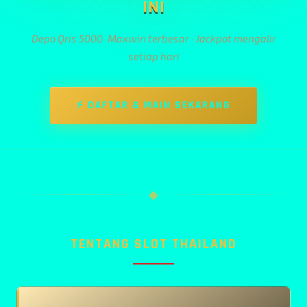
INI
Depo Qris 5000· Maxwin terbesar · Jackpot mengalir
setiap hari
⚡ DAFTAR & MAIN SEKARANG
◆
TENTANG SLOT THAILAND