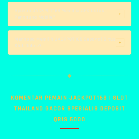
Ya, tersedia link alternatif JACKPOT168 yang
permainan dengan nyaman kapan saja.
membantu pemain tetap mendapatkan akses nyaman
Apakah JACKPOT168 Memiliki APK Untuk
+
Pengguna Mobile?
ketika membutuhkan jalur masuk lainnya. Link
alternatif dirancang agar pengguna tetap dapat
Ya, APK JACKPOT168 tersedia untuk memberikan
terhubung dengan platform secara mudah.
kemudahan akses bagi pengguna perangkat mobile.
Mengapa Memilih JACKPOT168 Sebagai Situs
+
Slot Online?
Dengan dukungan aplikasi, pemain dapat menikmati
permainan slot Thailand dan fitur JACKPOT168 secara
JACKPOT168 menjadi pilihan karena menghadirkan
lebih praktis.
kombinasi slot Thailand server internasional dengan
◆
akses stabil, update pola permainan dan RTP gacor
terbaru, deposit QRIS cepat 5000, slot gampang
jackpot, login mudah, link alternatif, serta dukungan
KOMENTAR PEMAIN JACKPOT168 | SLOT
APK JACKPOT168 untuk pengguna mobile.
THAILAND GACOR SPESIALIS DEPOSIT
QRIS 5000