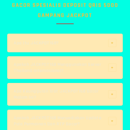
GACOR SPESIALIS DEPOSIT QRIS 5000
GAMPANG JACKPOT
Apa Itu JACKPOT168?
+
JACKPOT168 merupakan situs akses pro link resmi slot
Thailand server internasional yang menyediakan
Apakah JACKPOT168 Menggunakan Server
+
Thailand Internasional?
berbagai pilihan permainan slot online dengan sistem
modern, akses stabil, dan tampilan yang mudah
Ya, JACKPOT168 menggunakan slot Thailand server
digunakan. JACKPOT168 hadir sebagai platform slot
internasional dengan performa stabil untuk
Apa Keunggulan Slot JACKPOT168 Gacor
gacor dengan update pola permainan terbaru serta
+
Malam Ini?
memberikan pengalaman bermain yang lebih nyaman.
informasi RTP gacor hari ini.
Dukungan server yang optimal membuat pemain
Keunggulan slot JACKPOT168 gacor malam ini adalah
dapat mengakses berbagai permainan slot dengan
menyediakan pilihan permainan dengan fitur menarik,
Apakah JACKPOT168 Menyediakan Update
lancar melalui berbagai perangkat.
+
Pola Permainan Dan RTP Gacor?
pola permainan terbaru, serta konsep slot gampang