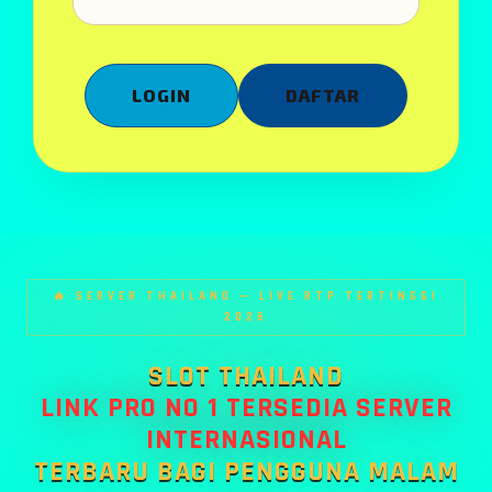
LOGIN
DAFTAR
Layer Popup Close
🔥 SERVER THAILAND — LIVE RTP TERTINGGI
2026
SLOT THAILAND
LINK PRO NO 1 TERSEDIA SERVER
INTERNASIONAL
TERBARU BAGI PENGGUNA MALAM