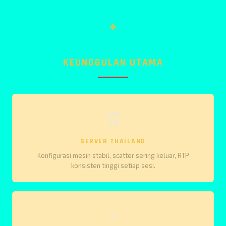
◆
KEUNGGULAN UTAMA
🏆
SERVER THAILAND
Konfigurasi mesin stabil, scatter sering keluar, RTP
konsisten tinggi setiap sesi.
⚡