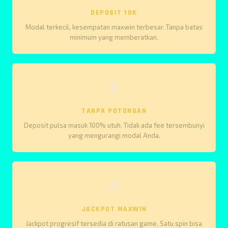
DEPOSIT 10K
Modal terkecil, kesempatan maxwin terbesar. Tanpa batas
minimum yang memberatkan.
🔒
TANPA POTONGAN
Deposit pulsa masuk 100% utuh. Tidak ada fee tersembunyi
yang mengurangi modal Anda.
💰
JACKPOT MAXWIN
Jackpot progresif tersedia di ratusan game. Satu spin bisa