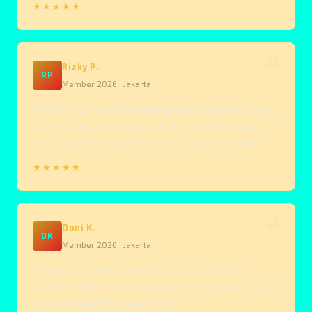
★★★★★
Rizky P.
RP
Member 2026 · Jakarta
"JACKPOT168 menjadi salah satu situs slot favorit saya.
Server Thailand yang digunakan terasa lancar dan
pilihan game slot gacor malam ini sangat beragam."
★★★★★
Doni K.
DK
Member 2026 · Jakarta
"Pelayanan JACKPOT168 sangat membantu dan
responsif. Informasi mengenai permainan, login, hingga
transaksi diberikan dengan jelas."