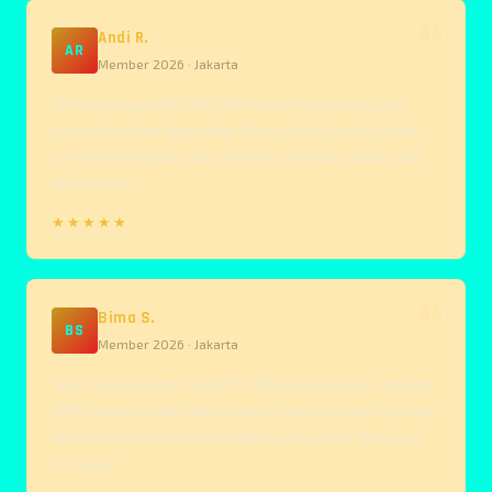
Andi R.
AR
Member 2026 · Jakarta
"Menurut saya JACKPOT168 memiliki tampilan yang
sangat nyaman digunakan. Akses login cepat, pilihan
permainan lengkap, dan sistemnya terasa stabil saat
dimainkan."
★★★★★
Bima S.
BS
Member 2026 · Jakarta
"Saya suka dengan JACKPOT168 karena proses deposit
QRIS sangat praktis dan mudah. Cukup dengan nominal
kecil sudah bisa menikmati berbagai pilihan slot yang
tersedia."