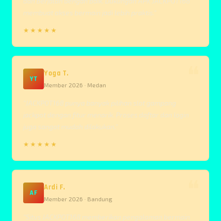
dan berjalan dengan baik. Dukungan APK JACKPOT168
membuat akses bermain jadi lebih praktis."
★★★★★
Yoga T.
YT
Member 2026 · Medan
"JACKPOT168 punya banyak pilihan slot gampang
jackpot dengan fitur menarik. Proses daftar dan login
juga sangat mudah dilakukan."
★★★★★
Ardi F.
AF
Member 2026 · Bandung
"Situs JACKPOT168 memberikan pengalaman bermain