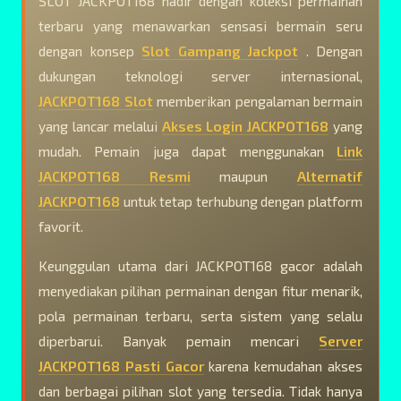
SLOT JACKPOT168 hadir dengan koleksi permainan
terbaru yang menawarkan sensasi bermain seru
dengan konsep
Slot Gampang Jackpot
. Dengan
dukungan teknologi server internasional,
JACKPOT168 Slot
memberikan pengalaman bermain
yang lancar melalui
Akses Login JACKPOT168
yang
mudah. Pemain juga dapat menggunakan
Link
JACKPOT168 Resmi
maupun
Alternatif
JACKPOT168
untuk tetap terhubung dengan platform
favorit.
Keunggulan utama dari JACKPOT168 gacor adalah
menyediakan pilihan permainan dengan fitur menarik,
pola permainan terbaru, serta sistem yang selalu
diperbarui. Banyak pemain mencari
Server
JACKPOT168 Pasti Gacor
karena kemudahan akses
dan berbagai pilihan slot yang tersedia. Tidak hanya