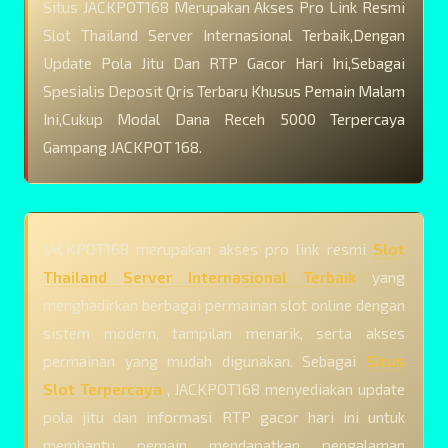
Situs JACKPOT168 Merupakan Akses Pro Link Resmi
Slot Thailand Server Internasional Terbaik,Dengan
Update Pola Jitu Dan RTP Gacor Hari Ini,Sebagai
Spesialis Deposit Qris Terbaru Khusus Pemain Malam
Ini,Cukup Modal Dana Receh 5000 Terpercaya
Gampang JACKPOT 168.
JACKPOT168 merupakan akses pro link resmi
Slot
Thailand Server Internasional Terbaik
yang
menghadirkan berbagai permainan slot online dengan
sistem modern, tampilan menarik, serta akses
permainan yang mudah digunakan. Sebagai
Situs
Slot Terpercaya
, JACKPOT168 menyediakan update
pola jitu dan informasi RTP gacor hari ini untuk
membantu pemain mendapatkan pengalaman